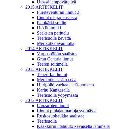
Utössä lämpöväreilyä
2015 ARTIKKELIT
Fuerteventuran linnut 2
Linnut marjapensaissa
Palokärki soidin
Utö linturetki
Sääksien parittelu
Teerisuolla kevättä
Merikotka avannolla
2014 ARTIKKELIT
Varpuspöllön saalistus
Gran Canaria linnut
Teeren soitimella
2013 ARTIKKELIT
Teneriffan linnut
Merikotka sisämaassa
Hiiripöllö vaeltaa eteläsuomeen
Karhu Kangasalla
Teerisuolla yöpymässä
2012 ARTIKKELIT
Lanzaroten linnut
Linnut pihlajanmarjoja syömässä
Ruskosuohaukka saalistaa
Teerisuolla
Kaakkurin iltahuuto keväisellä lammella