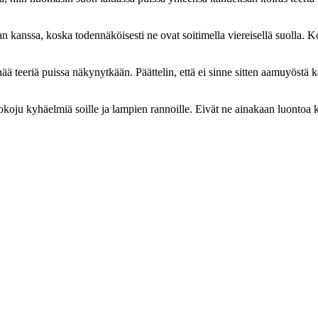
tan kanssa, koska todennäköisesti ne ovat soitimella viereisellä suolla
nää teeriä puissa näkynytkään. Päättelin, että ei sinne sitten aamuyöstä
okoju kyhäelmiä soille ja lampien rannoille. Eivät ne ainakaan luontoa k