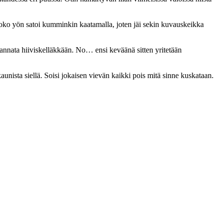
. Koko yön satoi kumminkin kaatamalla, joten jäi sekin kuvauskeikka
 kannata hiiviskelläkkään. No… ensi keväänä sitten yritetään
aunista siellä. Soisi jokaisen vievän kaikki pois mitä sinne kuskataan.