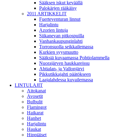
Sääksen iskut keväällä
Palokärjen rääkäisy
2011 ARTIKKELIT
Fuerteventuran linnut
Harjalintu
Azorien lintuja
Siikanevan pitkospuilla
Vanhankaupunginlahti
Torronsuolla seikkailemassa
Kurkien syysmuutto
Sääksiä kuvaamassa Pohtiolammella
Nuorajärven haukkareissu
Ahtialan- ja Vallonjärvi
Pikkutikkajahti päätökseen
Laajalahdessa kuvailemassa
LINTULAJIT
Aitokanat
Avosetit
Bulbulit
Flamingot
Haikarat
Hanhet
Harjalintu
Haukat
Hippiäiset