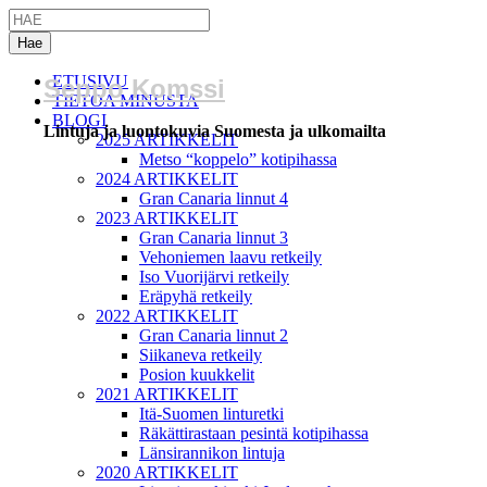
ETUSIVU
Seppo Komssi
TIETOA MINUSTA
BLOGI
Lintuja ja luontokuvia Suomesta ja ulkomailta
2025 ARTIKKELIT
Metso “koppelo” kotipihassa
2024 ARTIKKELIT
Gran Canaria linnut 4
2023 ARTIKKELIT
Gran Canaria linnut 3
Vehoniemen laavu retkeily
Iso Vuorijärvi retkeily
Eräpyhä retkeily
2022 ARTIKKELIT
Gran Canaria linnut 2
Siikaneva retkeily
Posion kuukkelit
2021 ARTIKKELIT
Itä-Suomen linturetki
Räkättirastaan pesintä kotipihassa
Länsirannikon lintuja
2020 ARTIKKELIT