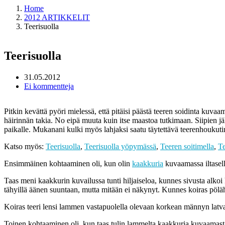
Home
2012 ARTIKKELIT
Teerisuolla
Teerisuolla
31.05.2012
Ei kommentteja
Pitkin kevättä pyöri mielessä, että pitäisi päästä teeren soidinta kuvaa
häirinnän takia. No eipä muuta kuin itse maastoa tutkimaan. Siipien jä
paikalle. Mukanani kulki myös lahjaksi saatu täytettävä teerenhoukutin j
Katso myös:
Teerisuolla
,
Teerisuolla yöpymässä
,
Teeren soitimella
,
Te
Ensimmäinen kohtaaminen oli, kun olin
kaakkuria
kuvaamassa iltasell
Taas meni kaakkurin kuvailussa tunti hiljaiseloa, kunnes sivusta alkoi k
tähyillä äänen suuntaan, mutta mitään ei näkynyt. Kunnes koiras pöläh
Koiras teeri lensi lammen vastapuolella olevaan korkean männyn latvaan
Toinen kohtaaminen oli, kun taas tulin lammelta kaakkuria kuvaamasta,