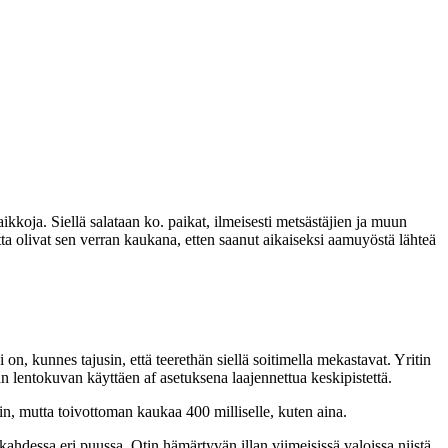
ikkoja. Siellä salataan ko. paikat, ilmeisesti metsästäjien ja muun
ta olivat sen verran kaukana, etten saanut aikaiseksi aamuyöstä lähteä
on, kunnes tajusin, että teerethän siellä soitimella mekastavat. Yritin
 lentokuvan käyttäen af asetuksena laajennettua keskipistettä.
in, mutta toivottoman kaukaa 400 milliselle, kuten aina.
hdessa eri puussa. Otin hämärtyvän illan viimeisissä valoissa niistä