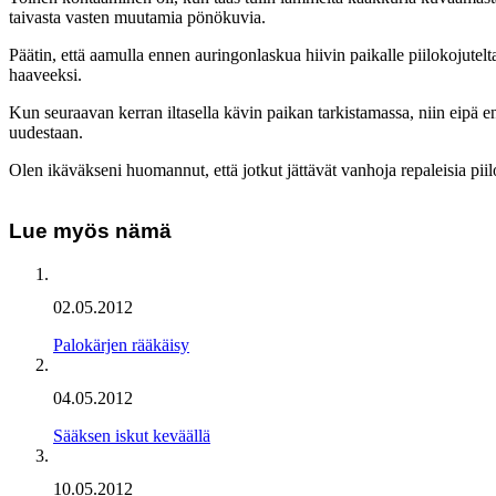
taivasta vasten muutamia pönökuvia.
Päätin, että aamulla ennen auringonlaskua hiivin paikalle piilokojutel
haaveeksi.
Kun seuraavan kerran iltasella kävin paikan tarkistamassa, niin eipä e
uudestaan.
Olen ikäväkseni huomannut, että jotkut jättävät vanhoja repaleisia piil
Lue myös nämä
02.05.2012
Palokärjen rääkäisy
04.05.2012
Sääksen iskut keväällä
10.05.2012