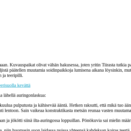
maan. Kuvauspaikat olivat vähän hakusessa, joten yritin Tiirasta tutkia pa
ljistä päätellen muutamia soidinpaikkoja lumisena aikana löysinkin, mut
a teeripilli.
erisuolla kevättä
a lähellä auringonlaskua:
uulua pulputusta ja kähisevää ääntä. Hetken raksutti, että mikä tuo ääni 
ti lentoon. Sain vaikeaa konstraktikasta metsän reunaa vasten muutaman
 ja jökötti siinä ilta-auringossa loppuillan. Pönökuvia sai mielin määr
 niin huomasin suon laidassa puissa yhteensä kahdeksan koiras teertä ka