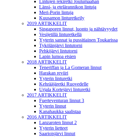
Lintujen rekiretki Joulumaahan
Länsi- ja etelärannikon lintuja
Meri-Porin lintuja
Kuusamon linturetkeily
2019 ARTIKKELIT
Singaporen linnut, luonto ja nähtävyydet
Vesijetillä linturetkellä
Yyterin sannat ja pussitiainen Toukarissa
Tykölänjärvi lintutorni
Pehkijärvi lintutorni
Lapin lumoa etsien
2018 ARTIKKELIT
Teneriffan ja La Gomeran linnut
Harakan reviiri
Yyterin linturetki
Kehrääjäretki Ruovedelle
Urjala Kortejärvi linturetki
2017 ARTIKKELIT
Fuerteventuran linnut 3
Yyterin linnut
Kanahaukka saalistaa
2016 ARTIKKELIT
Lanzaroten linnut 2
Yyterin lietteet
Saarioisjärvi linnut