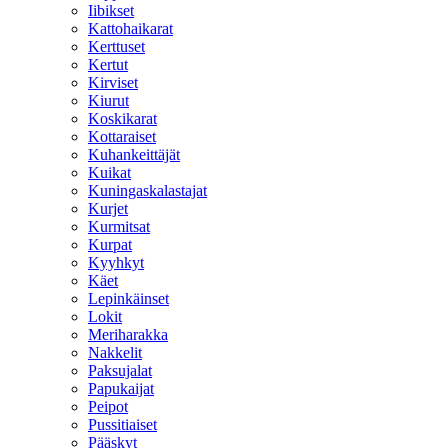
Iibikset
Kattohaikarat
Kerttuset
Kertut
Kirviset
Kiurut
Koskikarat
Kottaraiset
Kuhankeittäjät
Kuikat
Kuningaskalastajat
Kurjet
Kurmitsat
Kurpat
Kyyhkyt
Käet
Lepinkäinset
Lokit
Meriharakka
Nakkelit
Paksujalat
Papukaijat
Peipot
Pussitiaiset
Pääskyt