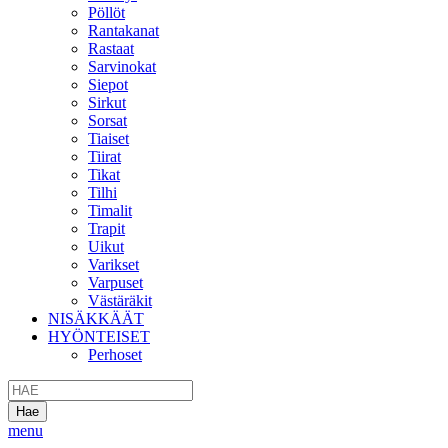
Pöllöt
Rantakanat
Rastaat
Sarvinokat
Siepot
Sirkut
Sorsat
Tiaiset
Tiirat
Tikat
Tilhi
Timalit
Trapit
Uikut
Varikset
Varpuset
Västäräkit
NISÄKKÄÄT
HYÖNTEISET
Perhoset
menu