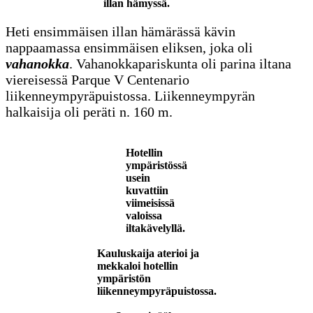
illan hämyssä.
Heti ensimmäisen illan hämärässä kävin
nappaamassa ensimmäisen eliksen, joka oli
vahanokka
. Vahanokkapariskunta oli parina iltana
viereisessä Parque V Centenario
liikenneympyräpuistossa. Liikenneympyrän
halkaisija oli peräti n. 160 m.
Hotellin
ympäristössä
usein
kuvattiin
viimeisissä
valoissa
iltakävelyllä.
Kauluskaija aterioi ja
mekkaloi hotellin
ympäristön
liikenneympyräpuistossa.