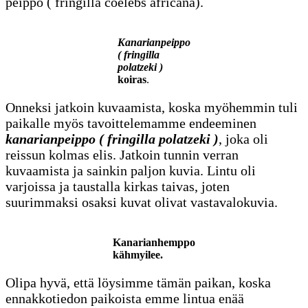
peippo ( fringilla coelebs africana).
Kanarianpeippo
( fringilla
polatzeki )
koiras
.
Onneksi jatkoin kuvaamista, koska myöhemmin tuli
paikalle myös tavoittelemamme endeeminen
kanarianpeippo ( fringilla polatzeki )
, joka oli
reissun kolmas elis. Jatkoin tunnin verran
kuvaamista ja sainkin paljon kuvia. Lintu oli
varjoissa ja taustalla kirkas taivas, joten
suurimmaksi osaksi kuvat olivat vastavalokuvia.
Kanarianhemppo
kähmyilee.
Olipa hyvä, että löysimme tämän paikan, koska
ennakkotiedon paikoista emme lintua enää