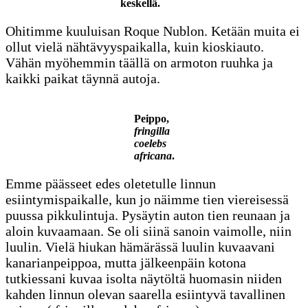
keskellä.
Ohitimme kuuluisan Roque Nublon. Ketään muita ei
ollut vielä nähtävyyspaikalla, kuin kioskiauto.
Vähän myöhemmin täällä on armoton ruuhka ja
kaikki paikat täynnä autoja.
Peippo,
fringilla
coelebs
africana
.
Emme päässeet edes oletetulle linnun
esiintymispaikalle, kun jo näimme tien viereisessä
puussa pikkulintuja. Pysäytin auton tien reunaan ja
aloin kuvaamaan. Se oli siinä sanoin vaimolle, niin
luulin. Vielä hiukan hämärässä luulin kuvaavani
kanarianpeippoa, mutta jälkeenpäin kotona
tutkiessani kuvaa isolta näytöltä huomasin niiden
kahden linnun olevan saarella esiintyvä tavallinen