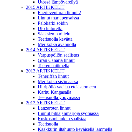
Utössä lämpöväreilyä
2015 ARTIKKELIT
Fuerteventuran linnut 2
Linnut marjapensaissa
Palokärki soidin
Utö linturetki
Sääksien parittelu
Teerisuolla kevättä
Merikotka avannolla
2014 ARTIKKELIT
Varpuspöllön saalistus
Gran Canaria linnut
Teeren soitimella
2013 ARTIKKELIT
Teneriffan linnut
Merikotka sisämaassa
Hiiripöllö vaeltaa eteläsuomeen
Karhu Kangasalla
Teerisuolla yöpymässä
2012 ARTIKKELIT
Lanzaroten linnut
Linnut pihlajanmarjoja syömässä
Ruskosuohaukka saalistaa
Teerisuolla
Kaakkurin iltahuuto keväisellä lammella