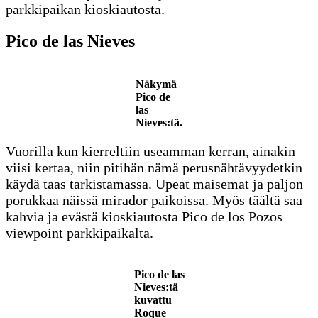
parkkipaikan kioskiautosta.
Pico de las Nieves
Näkymä
Pico de
las
Nieves:tä.
Vuorilla kun kierreltiin useamman kerran, ainakin
viisi kertaa, niin pitihän nämä perusnähtävyydetkin
käydä taas tarkistamassa. Upeat maisemat ja paljon
porukkaa näissä mirador paikoissa. Myös täältä saa
kahvia ja evästä kioskiautosta Pico de los Pozos
viewpoint parkkipaikalta.
Pico de las
Nieves:tä
kuvattu
Roque