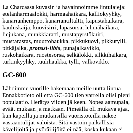
La Charcassa kuvasin ja havainnoimme lintulajeja:
etelänharmaalokki, harmaahaikara, kalliokyyhky,
kanarianhemppo, kanariantiltaltti, kapustahaikara,
kauluskaija, kuovisirri, lapasorsa, lehmähaikara,
liejukana, munkkiaratti, mustapyrstökuiri,
mustarastas, muuttohaukka, pikkukuovi, pikkutylli,
pitkäjalka,
pronssi-iibis
, punajalkaviklo,
ruskohaikara, ruostesorsa, selkälokki, silkkihaikara,
turkinkyyhky, tuulihaukka, tylli, valkoviklo.
GC-600
Lähdimme vuorille hakemaan meille uutta lintua.
Ennakkotieto oli että GC-600 tien varrella olisi pieni
populaatio. Herätys viiden jälkeen. Nopea aamupala,
eväät mukaan ja matkaan. Pimeällä oli mukava ajaa,
kun kapeilla ja mutkaisilla vuoristoteillä näkee
vastaantulijat valoista. Sitä vastoin paikallisia
kävelijöitä ja pyöräilijöitä ei nää, koska kukaan ei