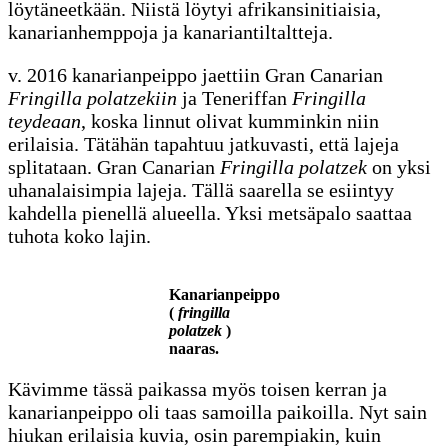
löytäneetkään. Niistä löytyi afrikansinitiaisia,
kanarianhemppoja ja kanariantiltaltteja.
v. 2016 kanarianpeippo jaettiin Gran Canarian
Fringilla polatzekiin
ja Teneriffan
Fringilla
teydeaan
, koska linnut olivat kumminkin niin
erilaisia. Tätähän tapahtuu jatkuvasti, että lajeja
splitataan. Gran Canarian
Fringilla polatzek
on yksi
uhanalaisimpia lajeja. Tällä saarella se esiintyy
kahdella pienellä alueella. Yksi metsäpalo saattaa
tuhota koko lajin.
Kanarianpeippo
(
fringilla
polatzek
)
naaras.
Kävimme tässä paikassa myös toisen kerran ja
kanarianpeippo oli taas samoilla paikoilla. Nyt sain
hiukan erilaisia kuvia, osin parempiakin, kuin