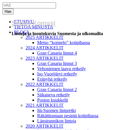
ETUSIVU
Seppo Komssi
TIETOA MINUSTA
BLOGI
Lintuja ja luontokuvia Suomesta ja ulkomailta
2025 ARTIKKELIT
Metso “koppelo” kotipihassa
2024 ARTIKKELIT
Gran Canaria linnut 4
2023 ARTIKKELIT
Gran Canaria linnut 3
Vehoniemen laavu retkeily
Iso Vuorijärvi retkeily
Eräpyhä retkeily
2022 ARTIKKELIT
Gran Canaria linnut 2
Siikaneva retkeily
Posion kuukkelit
2021 ARTIKKELIT
Itä-Suomen linturetki
Räkättirastaan pesintä kotipihassa
Länsirannikon lintuja
2020 ARTIKKELIT