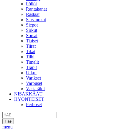
Pöllöt
Rantakanat
Rastaat
Sarvinokat
Siepot
Sirkut
Sorsat
Tiaiset
Tiirat
Tikat
Tilhi
Timalit
Trapit
Uikut
Varikset
Varpuset
Västäräkit
NISÄKKÄÄT
HYÖNTEISET
Perhoset
menu