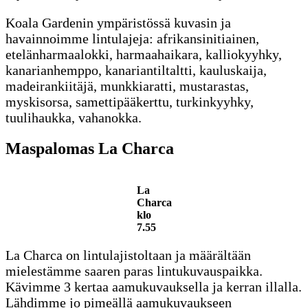
Koala Gardenin ympäristössä kuvasin ja
havainnoimme lintulajeja: afrikansinitiainen,
etelänharmaalokki, harmaahaikara, kalliokyyhky,
kanarianhemppo, kanariantiltaltti, kauluskaija,
madeirankiitäjä, munkkiaratti, mustarastas,
myskisorsa, samettipääkerttu, turkinkyyhky,
tuulihaukka, vahanokka.
Maspalomas La Charca
La
Charca
klo
7.55
La Charca on lintulajistoltaan ja määrältään
mielestämme saaren paras lintukuvauspaikka.
Kävimme 3 kertaa aamukuvauksella ja kerran illalla.
Lähdimme jo pimeällä aamukuvaukseen