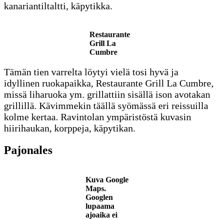
kanariantiltaltti, käpytikka.
Restaurante
Grill La
Cumbre
Tämän tien varrelta löytyi vielä tosi hyvä ja
idyllinen ruokapaikka, Restaurante Grill La Cumbre,
missä liharuoka ym. grillattiin sisällä ison avotakan
grillillä. Kävimmekin täällä syömässä eri reissuilla
kolme kertaa. Ravintolan ympäristöstä kuvasin
hiirihaukan, korppeja, käpytikan.
Pajonales
Kuva Google
Maps.
Googlen
lupaama
ajoaika ei