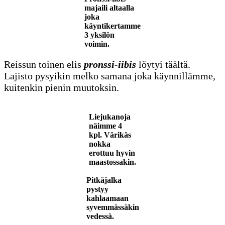
majaili altaalla
joka
käyntikertamme
3 yksilön
voimin.
Reissun toinen elis
pronssi-iibis
löytyi täältä.
Lajisto pysyikin melko samana joka käynnillämme,
kuitenkin pienin muutoksin.
Liejukanoja
näimme 4
kpl. Värikäs
nokka
erottuu hyvin
maastossakin.
Pitkäjalka
pystyy
kahlaamaan
syvemmässäkin
vedessä.