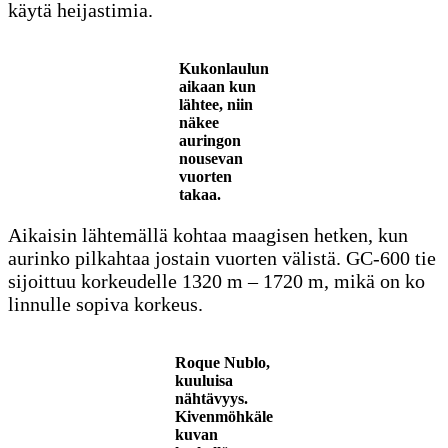
käytä heijastimia.
Kukonlaulun
aikaan kun
lähtee, niin
näkee
auringon
nousevan
vuorten
takaa.
Aikaisin lähtemällä kohtaa maagisen hetken, kun
aurinko pilkahtaa jostain vuorten välistä. GC-600 tie
sijoittuu korkeudelle 1320 m – 1720 m, mikä on ko
linnulle sopiva korkeus.
Roque Nublo,
kuuluisa
nähtävyys.
Kivenmöhkäle
kuvan