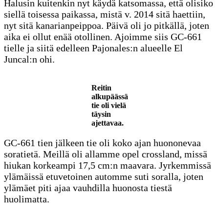
Halusin kuitenkin nyt käydä katsomassa, että olisiko
siellä toisessa paikassa, mistä v. 2014 sitä haettiin,
nyt sitä kanarianpeippoa. Päivä oli jo pitkällä, joten
aika ei ollut enää otollinen. Ajoimme siis GC-661
tielle ja siitä edelleen Pajonales:n alueelle El
Juncal:n ohi.
Reitin
alkupäässä
tie oli vielä
täysin
ajettavaa.
GC-661 tien jälkeen tie oli koko ajan huononevaa
soratietä. Meillä oli allamme opel crossland, missä
hiukan korkeampi 17,5 cm:n maavara. Jyrkemmissä
ylämäissä etuvetoinen automme suti soralla, joten
ylämäet piti ajaa vauhdilla huonosta tiestä
huolimatta.