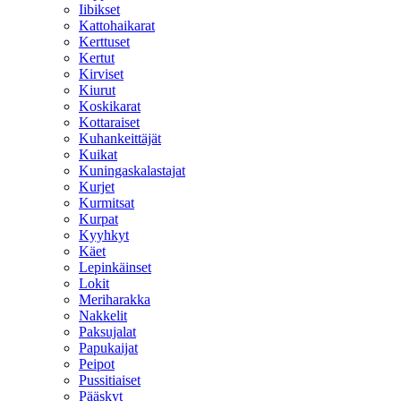
Iibikset
Kattohaikarat
Kerttuset
Kertut
Kirviset
Kiurut
Koskikarat
Kottaraiset
Kuhankeittäjät
Kuikat
Kuningaskalastajat
Kurjet
Kurmitsat
Kurpat
Kyyhkyt
Käet
Lepinkäinset
Lokit
Meriharakka
Nakkelit
Paksujalat
Papukaijat
Peipot
Pussitiaiset
Pääskyt