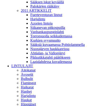
Sääksen iskut keväällä
Palokärjen rääkäisy
2011 ARTIKKELIT
Fuerteventuran linnut
Harjalintu
Azorien lintuja
Siikanevan pitkospuilla
Vanhankaupunginlahti
Torronsuolla seikkailemassa
Kurkien syysmuutto
Sääksiä kuvaamassa Pohtiolammella
Nuorajärven haukkareissu
Ahtialan- ja Vallonjärvi
Pikkutikkajahti päätökseen
Laajalahdessa kuvailemassa
LINTULAJIT
Aitokanat
Avosetit
Bulbulit
Flamingot
Haikarat
Hanhet
Harjalintu
Haukat
Hippiäiset