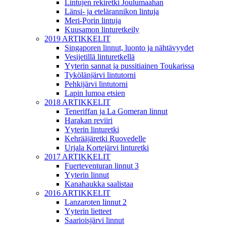
Lintujen rekiretki Joulumaahan
Länsi- ja etelärannikon lintuja
Meri-Porin lintuja
Kuusamon linturetkeily
2019 ARTIKKELIT
Singaporen linnut, luonto ja nähtävyydet
Vesijetillä linturetkellä
Yyterin sannat ja pussitiainen Toukarissa
Tykölänjärvi lintutorni
Pehkijärvi lintutorni
Lapin lumoa etsien
2018 ARTIKKELIT
Teneriffan ja La Gomeran linnut
Harakan reviiri
Yyterin linturetki
Kehrääjäretki Ruovedelle
Urjala Kortejärvi linturetki
2017 ARTIKKELIT
Fuerteventuran linnut 3
Yyterin linnut
Kanahaukka saalistaa
2016 ARTIKKELIT
Lanzaroten linnut 2
Yyterin lietteet
Saarioisjärvi linnut