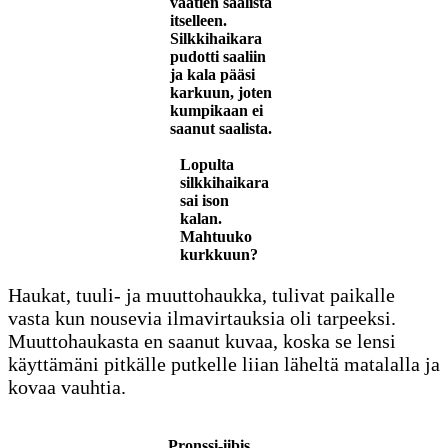
vaatien saalista
itselleen.
Silkkihaikara
pudotti saaliin
ja kala pääsi
karkuun, joten
kumpikaan ei
saanut saalista.
Lopulta
silkkihaikara
sai ison
kalan.
Mahtuuko
kurkkuun?
Haukat, tuuli- ja muuttohaukka, tulivat paikalle
vasta kun nousevia ilmavirtauksia oli tarpeeksi.
Muuttohaukasta en saanut kuvaa, koska se lensi
käyttämäni pitkälle putkelle liian läheltä matalalla ja
kovaa vauhtia.
Pronssi-iibis