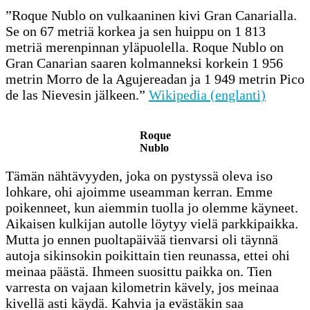
”Roque Nublo on vulkaaninen kivi Gran Canarialla.
Se on 67 metriä korkea ja sen huippu on 1 813
metriä merenpinnan yläpuolella. Roque Nublo on
Gran Canarian saaren kolmanneksi korkein 1 956
metrin Morro de la Agujereadan ja 1 949 metrin Pico
de las Nievesin jälkeen.”
Wikipedia (englanti)
Roque
Nublo
Tämän nähtävyyden, joka on pystyssä oleva iso
lohkare, ohi ajoimme useamman kerran. Emme
poikenneet, kun aiemmin tuolla jo olemme käyneet.
Aikaisen kulkijan autolle löytyy vielä parkkipaikka.
Mutta jo ennen puoltapäivää tienvarsi oli täynnä
autoja sikinsokin poikittain tien reunassa, ettei ohi
meinaa päästä. Ihmeen suosittu paikka on. Tien
varresta on vajaan kilometrin kävely, jos meinaa
kivellä asti käydä. Kahvia ja evästäkin saa