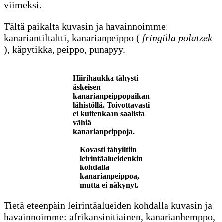
viimeksi.
Tältä paikalta kuvasin ja havainnoimme:
kanariantiltaltti, kanarianpeippo (
fringilla polatzek
), käpytikka, peippo, punapyy.
Hiirihaukka tähysti
äskeisen
kanarianpeippopaikan
lähistöllä. Toivottavasti
ei kuitenkaan saalista
vähiä
kanarianpeippoja.
Kovasti tähyiltiin
leirintäalueidenkin
kohdalla
kanarianpeippoa,
mutta ei näkynyt.
Tietä eteenpäin leirintäalueiden kohdalla kuvasin ja
havainnoimme: afrikansinitiainen, kanarianhemppo,