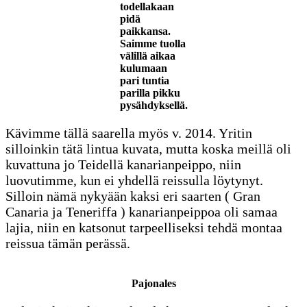
todellakaan
pidä
paikkansa.
Saimme tuolla
välillä aikaa
kulumaan
pari tuntia
parilla pikku
pysähdyksellä.
Kävimme tällä saarella myös v. 2014. Yritin
silloinkin tätä lintua kuvata, mutta koska meillä oli
kuvattuna jo Teidellä kanarianpeippo, niin
luovutimme, kun ei yhdellä reissulla löytynyt.
Silloin nämä nykyään kaksi eri saarten ( Gran
Canaria ja Teneriffa ) kanarianpeippoa oli samaa
lajia, niin en katsonut tarpeelliseksi tehdä montaa
reissua tämän perässä.
Pajonales