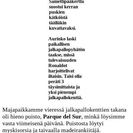
Samettipääkerttu
suostui kerran
puskien
kätköistä
täälläkin
kuvattavaksi.
Aurinko laski
paikallisen
jalkapallopyhätön
taakse, missä
tulevaisuuden
Ronaldot
harjoittelivat
iltaisin. Taisi olla
peräti 3
täysimittaista ja
yksi pienempi
jalkapallokenttä.
Majapaikkamme vieressä jalkapallokenttien takana
oli hieno puisto,
Parque del Sur
, minkä löysimme
vasta viimeisenä päivänä. Puistosta löytyi
myskisorsia ja taivaalla madeirankiitäjä.