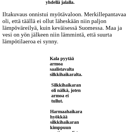
yhdellä jalalla.
Iltakuvaus onnistui myötävaloon. Merkillepantavaa
oli, että täällä ei ollut läheskään niin paljon
lämpöväreilyä, kuin keväisessä Suomessa. Maa ja
vesi on yön jälkeen niin lämmintä, että suurta
lämpötilaeroa ei synny.
Kala pyytää
armoa
saalistavalta
silkkihaikaralta.
Silkkihaikaran
oli nälkä, joten
armoa ei
tullut.
Harmaahaikara
hyökkää
silkkihaikaran
kimppuun