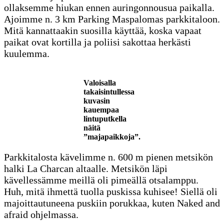
ollaksemme hiukan ennen auringonnousua paikalla.
Ajoimme n. 3 km Parking Maspalomas parkkitaloon.
Mitä kannattaakin suosilla käyttää, koska vapaat
paikat ovat kortilla ja poliisi sakottaa herkästi
kuulemma.
Valoisalla
takaisintullessa
kuvasin
kauempaa
lintuputkella
näitä
”majapaikkoja”.
Parkkitalosta kävelimme n. 600 m pienen metsikön
halki La Charcan altaalle. Metsikön läpi
kävellessämme meillä oli pimeällä otsalamppu.
Huh, mitä ihmettä tuolla puskissa kuhisee! Siellä oli
majoittautuneena puskiin porukkaa, kuten Naked and
afraid ohjelmassa.