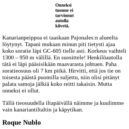
Onneksi
tuonne ei
tarvinnut
autolla
kiivetä.
Kanarianpeippoa ei taaskaan Pajonales:n alueelta
löytynyt. Tapani mukaan minun piti tietysti ajaa
koko soratie läpi GC-605 tielle asti. Korkeus vaihteli
1300 – 950 m välillä. En suosittele! Henkilöautolla
tätä ei läpi pääsisikään maavarasta johtuen. Paha
soratieosuus oli 7 km pitkä. Hirvitti, että jos tie on
toisesta päästä puomilla suljettu, niin olisi pitänyt
palata samoja jälkiä koko reitti takaisin. Mutta
onneksi ei ollut.
Tällä tieosuudella iltapäivällä näimme ja kuulimme
vain kanariantiltaltin ja käpytikan.
Roque Nublo