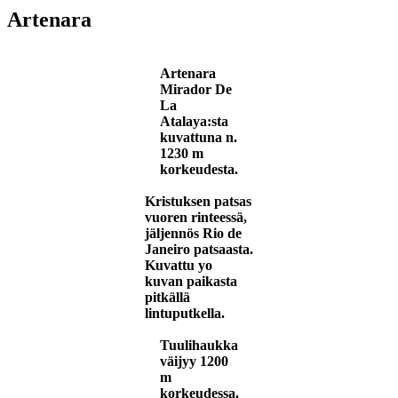
Artenara
Artenara
Mirador De
La
Atalaya:sta
kuvattuna n.
1230 m
korkeudesta.
Kristuksen patsas
vuoren rinteessä,
jäljennös Rio de
Janeiro patsaasta.
Kuvattu yo
kuvan paikasta
pitkällä
lintuputkella.
Tuulihaukka
väijyy 1200
m
korkeudessa.