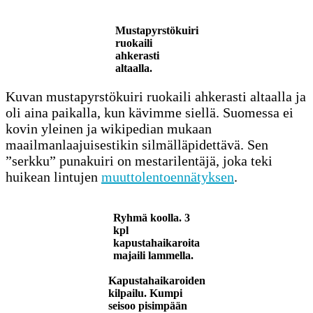
Mustapyrstökuiri
ruokaili
ahkerasti
altaalla.
Kuvan mustapyrstökuiri ruokaili ahkerasti altaalla ja
oli aina paikalla, kun kävimme siellä. Suomessa ei
kovin yleinen ja wikipedian mukaan
maailmanlaajuisestikin silmälläpidettävä. Sen
”serkku” punakuiri on mestarilentäjä, joka teki
huikean lintujen
muuttolentoennätyksen
.
Ryhmä koolla. 3
kpl
kapustahaikaroita
majaili lammella.
Kapustahaikaroiden
kilpailu. Kumpi
seisoo pisimpään