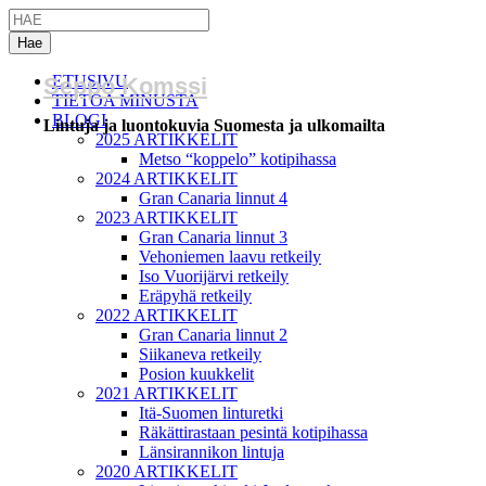
ETUSIVU
Seppo Komssi
TIETOA MINUSTA
BLOGI
Lintuja ja luontokuvia Suomesta ja ulkomailta
2025 ARTIKKELIT
Metso “koppelo” kotipihassa
2024 ARTIKKELIT
Gran Canaria linnut 4
2023 ARTIKKELIT
Gran Canaria linnut 3
Vehoniemen laavu retkeily
Iso Vuorijärvi retkeily
Eräpyhä retkeily
2022 ARTIKKELIT
Gran Canaria linnut 2
Siikaneva retkeily
Posion kuukkelit
2021 ARTIKKELIT
Itä-Suomen linturetki
Räkättirastaan pesintä kotipihassa
Länsirannikon lintuja
2020 ARTIKKELIT