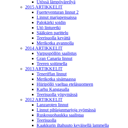
Utössä lämpöväreilyä
2015 ARTIKKELIT
Fuerteventuran linnut 2
Linnut marjapensaissa
Palokärki soidin
Utö linturetki
Sääksien parittelu
Teerisuolla kevättä
Merikotka avannolla
2014 ARTIKKELIT
Varpuspöllön saalistus
Gran Canaria linnut
Teeren soitimella
2013 ARTIKKELIT
Teneriffan linnut
Merikotka sisämaassa
Hiiripöllö vaeltaa eteläsuomeen
Karhu Kangasalla
Teerisuolla yöpymässä
2012 ARTIKKELIT
Lanzaroten linnut
Linnut pihlajanmarjoja syömässä
Ruskosuohaukka saalistaa
Teerisuolla
Kaakkurin iltahuuto keväisellä lammella