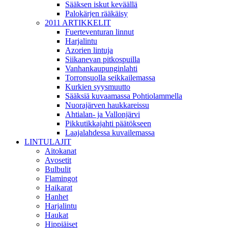
Sääksen iskut keväällä
Palokärjen rääkäisy
2011 ARTIKKELIT
Fuerteventuran linnut
Harjalintu
Azorien lintuja
Siikanevan pitkospuilla
Vanhankaupunginlahti
Torronsuolla seikkailemassa
Kurkien syysmuutto
Sääksiä kuvaamassa Pohtiolammella
Nuorajärven haukkareissu
Ahtialan- ja Vallonjärvi
Pikkutikkajahti päätökseen
Laajalahdessa kuvailemassa
LINTULAJIT
Aitokanat
Avosetit
Bulbulit
Flamingot
Haikarat
Hanhet
Harjalintu
Haukat
Hippiäiset