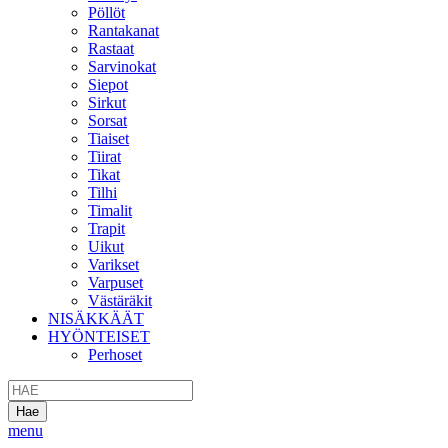
Pöllöt
Rantakanat
Rastaat
Sarvinokat
Siepot
Sirkut
Sorsat
Tiaiset
Tiirat
Tikat
Tilhi
Timalit
Trapit
Uikut
Varikset
Varpuset
Västäräkit
NISÄKKÄÄT
HYÖNTEISET
Perhoset
menu