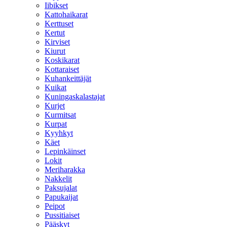
Iibikset
Kattohaikarat
Kerttuset
Kertut
Kirviset
Kiurut
Koskikarat
Kottaraiset
Kuhankeittäjät
Kuikat
Kuningaskalastajat
Kurjet
Kurmitsat
Kurpat
Kyyhkyt
Käet
Lepinkäinset
Lokit
Meriharakka
Nakkelit
Paksujalat
Papukaijat
Peipot
Pussitiaiset
Pääskyt