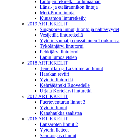
Lintujen rekiretki Joulumaahan
Länsi- ja etelärannikon lintuja
Meri-Porin lintuja
Kuusamon linturetkeily
2019 ARTIKKELIT
Singaporen linnut, luonto ja nähtävyydet
Vesijetillä linturetkellä
Yyterin sannat ja pussitiainen Toukarissa
Tykölänjärvi lintutorni
Pehkijärvi lintutorni
Lapin lumoa etsien
2018 ARTIKKELIT
Teneriffan ja La Gomeran linnut
Harakan reviiri
Yyterin linturetki
Kehrääjäretki Ruovedelle
Urjala Kortejärvi linturetki
2017 ARTIKKELIT
Fuerteventuran linnut 3
Yyterin linnut
Kanahaukka saalistaa
2016 ARTIKKELIT
Lanzaroten linnut 2
Yyterin lietteet
Saarioisjärvi linnut