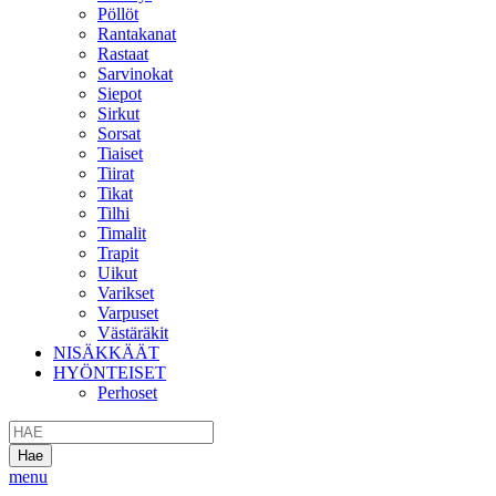
Pöllöt
Rantakanat
Rastaat
Sarvinokat
Siepot
Sirkut
Sorsat
Tiaiset
Tiirat
Tikat
Tilhi
Timalit
Trapit
Uikut
Varikset
Varpuset
Västäräkit
NISÄKKÄÄT
HYÖNTEISET
Perhoset
menu