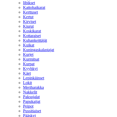
Iibikset
Kattohaikarat
Kerttuset
Kertut
Kirviset
Kiurut
Koskikarat
Kottaraiset
Kuhankeittäjät
Kuikat
Kuningaskalastajat
Kurjet
Kurmitsat
Kurpat
Kyyhkyt
Käet
Lepinkäinset
Lokit
Meriharakka
Nakkelit
Paksujalat
Papukaijat
Peipot
Pussitiaiset
Pääskyt