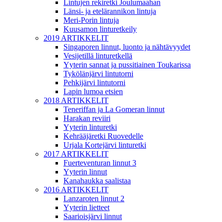
Lintujen rekiretki Joulumaahan
Länsi- ja etelärannikon lintuja
Meri-Porin lintuja
Kuusamon linturetkeily
2019 ARTIKKELIT
Singaporen linnut, luonto ja nähtävyydet
Vesijetillä linturetkellä
Yyterin sannat ja pussitiainen Toukarissa
Tykölänjärvi lintutorni
Pehkijärvi lintutorni
Lapin lumoa etsien
2018 ARTIKKELIT
Teneriffan ja La Gomeran linnut
Harakan reviiri
Yyterin linturetki
Kehrääjäretki Ruovedelle
Urjala Kortejärvi linturetki
2017 ARTIKKELIT
Fuerteventuran linnut 3
Yyterin linnut
Kanahaukka saalistaa
2016 ARTIKKELIT
Lanzaroten linnut 2
Yyterin lietteet
Saarioisjärvi linnut