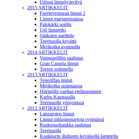
Utössä lämpöväreilyä
2015 ARTIKKELIT
Fuerteventuran linnut 2
Linnut marjapensaissa
Palokärki soidin
Utö linturetki
Sääksien parittelu
Teerisuolla kevättä
Merikotka avannolla
2014 ARTIKKELIT
Varpuspöllön saalistus
Gran Canaria linnut
Teeren soitimella
2013 ARTIKKELIT
Teneriffan linnut
Merikotka sisämaassa
Hiiripöllö vaeltaa eteläsuomeen
Karhu Kangasalla
Teerisuolla yöpymässä
2012 ARTIKKELIT
Lanzaroten linnut
Linnut pihlajanmarjoja syömässä
Ruskosuohaukka saalistaa
Teerisuolla
Kaakkurin iltahuuto keväisellä lammella