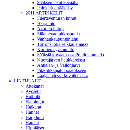
Sääksen iskut keväällä
Palokärjen rääkäisy
2011 ARTIKKELIT
Fuerteventuran linnut
Harjalintu
Azorien lintuja
Siikanevan pitkospuilla
Vanhankaupunginlahti
Torronsuolla seikkailemassa
Kurkien syysmuutto
Sääksiä kuvaamassa Pohtiolammella
Nuorajärven haukkareissu
Ahtialan- ja Vallonjärvi
Pikkutikkajahti päätökseen
Laajalahdessa kuvailemassa
LINTULAJIT
Aitokanat
Avosetit
Bulbulit
Flamingot
Haikarat
Hanhet
Harjalintu
Haukat
Hippiäiset