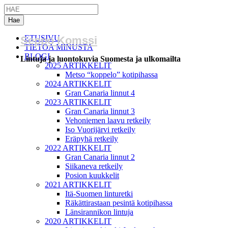
ETUSIVU
Seppo Komssi
TIETOA MINUSTA
BLOGI
Lintuja ja luontokuvia Suomesta ja ulkomailta
2025 ARTIKKELIT
Metso “koppelo” kotipihassa
2024 ARTIKKELIT
Gran Canaria linnut 4
2023 ARTIKKELIT
Gran Canaria linnut 3
Vehoniemen laavu retkeily
Iso Vuorijärvi retkeily
Eräpyhä retkeily
2022 ARTIKKELIT
Gran Canaria linnut 2
Siikaneva retkeily
Posion kuukkelit
2021 ARTIKKELIT
Itä-Suomen linturetki
Räkättirastaan pesintä kotipihassa
Länsirannikon lintuja
2020 ARTIKKELIT