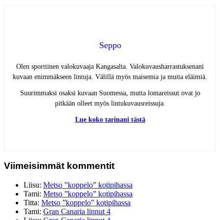
Seppo
Olen sporttinen valokuvaaja Kangasalta. Valokuvausharrastuksenani
kuvaan enimmäkseen lintuja. Välillä myös maisemia ja muita eläimiä.
Suurimmaksi osaksi kuvaan Suomessa, mutta lomareissut ovat jo
pitkään olleet myös lintukuvausreissuja.
Lue koko tarinani tästä
Viimeisimmät kommentit
Liisu
:
Metso ”koppelo” kotipihassa
Tami
:
Metso ”koppelo” kotipihassa
Titta
:
Metso ”koppelo” kotipihassa
Tami
:
Gran Canaria linnut 4