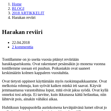
Home
BLOGI
2018 ARTIKKELIT
Harakan reviiri
Harakan reviiri
22.04.2018
2 kommenttia
Tontillamme on jo useita vuosia pitänyt reviiriään
harakkapariskunta. Ovat rakentanet pesänsäkin jo monena vuonna
tontillemme useaan eri puuhun. Poikasiakin ovat saaneet
keskimäärin kolmen kappaleen vuositahtia.
Ovat tietysti oppineet käyttämään myös ruokintapaikkaamme. Ovat
melkoisia rohmuja, kun syövät kaiken minkä irti saavat. Käyvät
jemmaamassa varastoihinsa loput, mitä eivät jaksa syödä. Ovat kyllä
onneksi tosi arkoja. Ei tarvitse, kuin ikkunassa kättä heilauttaa, niin
lähtevät pois, ainakin vähäksi aikaa.
Huhtikuun loppupuolella aurinkoisena kevätpäivänä lumet olivat jo