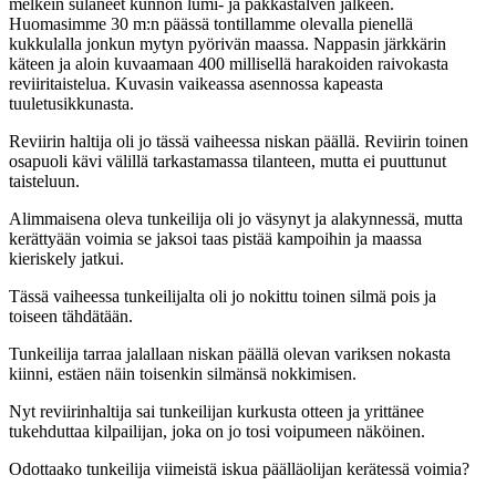
melkein sulaneet kunnon lumi- ja pakkastalven jälkeen.
Huomasimme 30 m:n päässä tontillamme olevalla pienellä
kukkulalla jonkun mytyn pyörivän maassa. Nappasin järkkärin
käteen ja aloin kuvaamaan 400 millisellä harakoiden raivokasta
reviiritaistelua. Kuvasin vaikeassa asennossa kapeasta
tuuletusikkunasta.
Reviirin haltija oli jo tässä vaiheessa niskan päällä. Reviirin toinen
osapuoli kävi välillä tarkastamassa tilanteen, mutta ei puuttunut
taisteluun.
Alimmaisena oleva tunkeilija oli jo väsynyt ja alakynnessä, mutta
kerättyään voimia se jaksoi taas pistää kampoihin ja maassa
kieriskely jatkui.
Tässä vaiheessa tunkeilijalta oli jo nokittu toinen silmä pois ja
toiseen tähdätään.
Tunkeilija tarraa jalallaan niskan päällä olevan variksen nokasta
kiinni, estäen näin toisenkin silmänsä nokkimisen.
Nyt reviirinhaltija sai tunkeilijan kurkusta otteen ja yrittänee
tukehduttaa kilpailijan, joka on jo tosi voipumeen näköinen.
Odottaako tunkeilija viimeistä iskua päälläolijan kerätessä voimia?